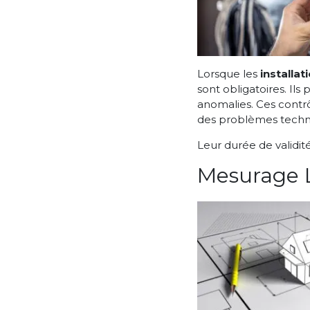
Lorsque les
installat
sont obligatoires. Il
anomalies. Ces contrô
des problèmes techn
Leur durée de validit
Mesurage L