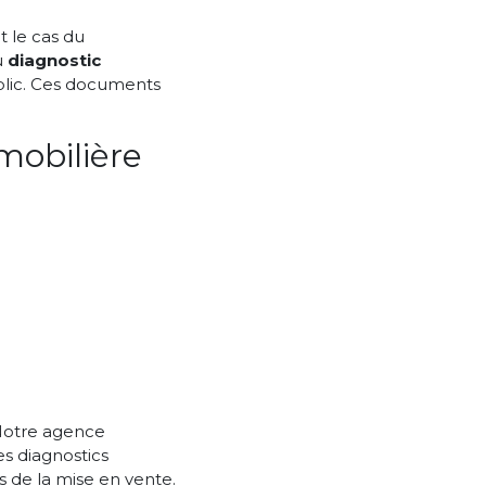
 le cas du
u
diagnostic
blic. Ces documents
obilière
Notre agence
des diagnostics
rs de la mise en vente.