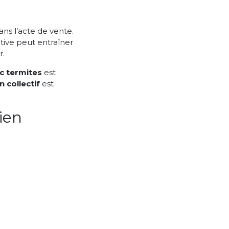
ans l’acte de vente.
ative peut entraîner
r.
c termites
est
 collectif
est
ien