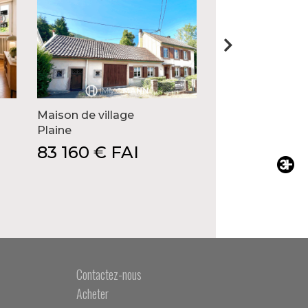
Maison de village
Spacieux 3 pièc
balcon, parking 
Plaine
Hoenheim
83 160 € FAI
168 000 € 
Contactez-nous
Acheter