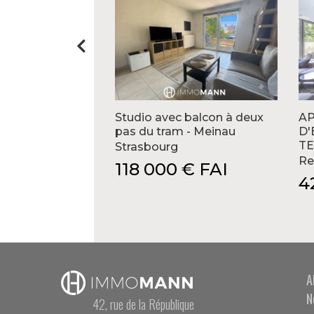
Studio avec balcon à deux
A
pas du tram - Meinau
D'
TE
Strasbourg
Re
118 000 € FAI
4
A
N
42, rue de la République