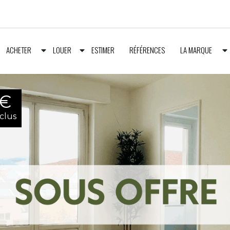
ACHETER
LOUER
ESTIMER
RÉFÉRENCES
LA MARQUE
 €
nclus