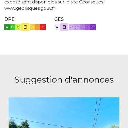
exposé sont disponibles sur le site Géorisques :
www.georisques.gouv.fr
DPE
GES
D
B
A
B
C
E
F
G
A
C
D
E
F
G
Suggestion d'annonces