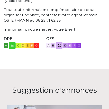
syndic bénévol)
Pour toute information complémentaire ou pour
organiser une visite, contactez votre agent Romain
OSTERMANN au 06 25 71 62 53.
Immomann, notre métier : votre Bien !
DPE
GES
B
C
A
C
D
E
F
G
A
B
D
E
F
G
Suggestion d'annonces